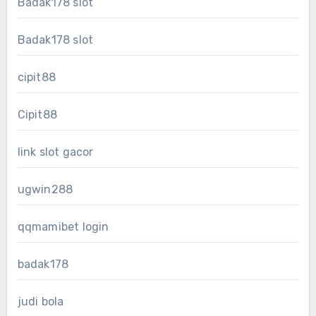
Badak178 slot
Badak178 slot
cipit88
Cipit88
link slot gacor
ugwin288
qqmamibet login
badak178
judi bola