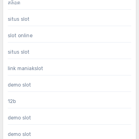
สล็อต
situs slot
slot online
situs slot
link maniakslot
demo slot
12b
demo slot
demo slot