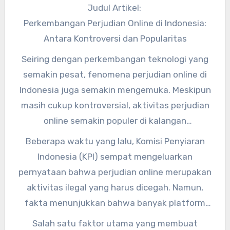
informasi dari berita atau penelitian yang telah
Judul Artikel:
dilakukan
Perkembangan Perjudian Online di Indonesia:
Antara Kontroversi dan Popularitas
Seiring dengan perkembangan teknologi yang
semakin pesat, fenomena perjudian online di
Indonesia juga semakin mengemuka. Meskipun
masih cukup kontroversial, aktivitas perjudian
online semakin populer di kalangan
masyarakat, terutama para pecinta game.
Beberapa waktu yang lalu, Komisi Penyiaran
Dalam artikel ini, kita akan membahas lebih
Indonesia (KPI) sempat mengeluarkan
lanjut mengenai perkembangan perjudian
pernyataan bahwa perjudian online merupakan
online di Indonesia, mulai dari berita terbaru
aktivitas ilegal yang harus dicegah. Namun,
hingga pembahasan tentang game-game yang
fakta menunjukkan bahwa banyak platform
sedang tren saat ini.
perjudian online yang tetap beroperasi dan
Salah satu faktor utama yang membuat