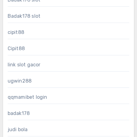
Badak178 slot
cipit88
Cipit88
link slot gacor
ugwin288
qqmamibet login
badak178
judi bola