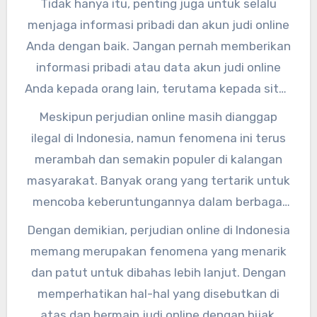
Tidak hanya itu, penting juga untuk selalu
batasan tersebut.
menjaga informasi pribadi dan akun judi online
Anda dengan baik. Jangan pernah memberikan
informasi pribadi atau data akun judi online
Anda kepada orang lain, terutama kepada situs
judi online yang tidak terpercaya. Selalu
Meskipun perjudian online masih dianggap
periksa keamanan akun Anda secara berkala
ilegal di Indonesia, namun fenomena ini terus
dan jangan pernah menggunakan password
merambah dan semakin populer di kalangan
yang mudah ditebak.
masyarakat. Banyak orang yang tertarik untuk
mencoba keberuntungannya dalam berbagai
permainan judi online yang menarik dan
Dengan demikian, perjudian online di Indonesia
menghibur. Namun, sebagai pemain judi online
memang merupakan fenomena yang menarik
yang bijak, Anda harus selalu ingat untuk
dan patut untuk dibahas lebih lanjut. Dengan
bermain dengan tanggung jawab dan
memperhatikan hal-hal yang disebutkan di
mengikuti aturan yang berlaku.
atas dan bermain judi online dengan bijak,