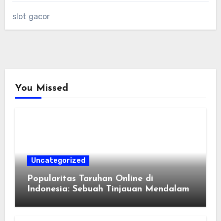
slot gacor
You Missed
Uncategorized
Popularitas Taruhan Online di
Indonesia: Sebuah Tinjauan Mendalam