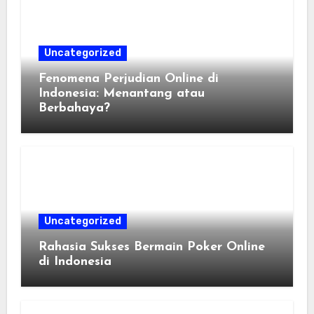
Uncategorized
Fenomena Perjudian Online di
Indonesia: Menantang atau
Berbahaya?
Uncategorized
Rahasia Sukses Bermain Poker Online
di Indonesia