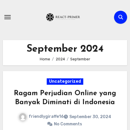
Skip
to
content
September 2024
Home
2024
September
Uncategorized
Ragam Perjudian Online yang
Banyak Diminati di Indonesia
friendlygiraffe16
September 30, 2024
No Comments