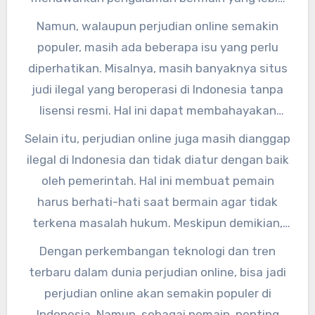
personal dan menyesuaikan dengan preferensi
Namun, walaupun perjudian online semakin
pemain. Dengan adanya teknologi ini, pemain
populer, masih ada beberapa isu yang perlu
dapat menikmati permainan yang lebih
diperhatikan. Misalnya, masih banyaknya situs
menarik dan menantang.
judi ilegal yang beroperasi di Indonesia tanpa
lisensi resmi. Hal ini dapat membahayakan
pemain karena situs tersebut tidak dijamin
Selain itu, perjudian online juga masih dianggap
keamanannya dan dapat menipu pemain
ilegal di Indonesia dan tidak diatur dengan baik
dengan berbagai cara.
oleh pemerintah. Hal ini membuat pemain
harus berhati-hati saat bermain agar tidak
terkena masalah hukum. Meskipun demikian,
banyak pemain yang tetap memilih untuk
Dengan perkembangan teknologi dan tren
bermain judi online karena kemudahannya dan
terbaru dalam dunia perjudian online, bisa jadi
kesenangan yang didapat.
perjudian online akan semakin populer di
Indonesia. Namun, sebagai pemain, penting