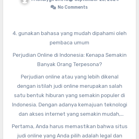
No Comments
4. gunakan bahasa yang mudah dipahami oleh
pembaca umum
Perjudian Online di Indonesia: Kenapa Semakin
Banyak Orang Terpesona?
Perjudian online atau yang lebih dikenal
dengan istilah judi online merupakan salah
satu bentuk hiburan yang semakin populer di
Indonesia. Dengan adanya kemajuan teknologi
dan akses internet yang semakin mudah,
membuat banyak orang tertarik untuk
Pertama, Anda harus memastikan bahwa situs
mencoba peruntungan mereka dalam bermain
judi online yang Anda pilih adalah legal dan