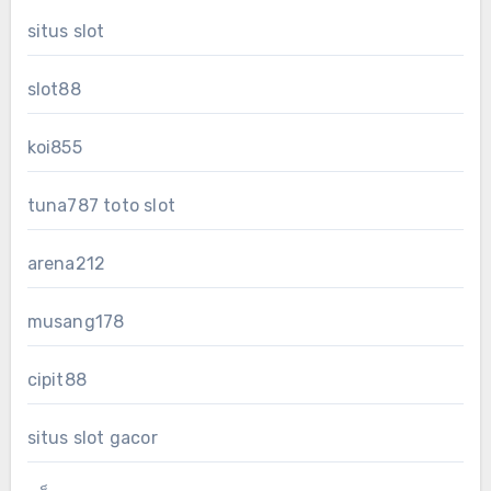
situs slot
slot88
koi855
tuna787 toto slot
arena212
musang178
cipit88
situs slot gacor