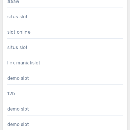
สล็อต
situs slot
slot online
situs slot
link maniakslot
demo slot
12b
demo slot
demo slot