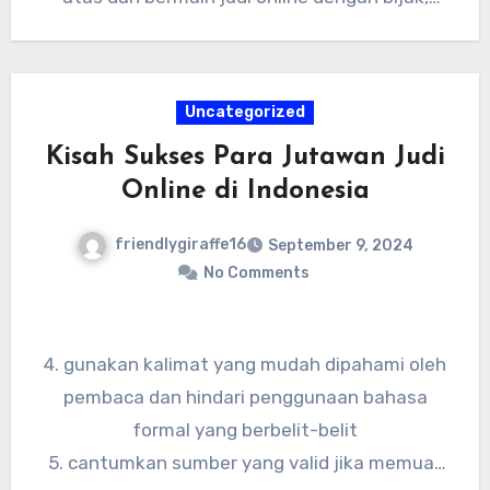
Anda dapat menikmati pengalaman bermain
judi online yang menyenangkan dan
menguntungkan. Jadi, jangan ragu untuk
Uncategorized
mencoba peruntungan Anda dalam berbagai
Kisah Sukses Para Jutawan Judi
permainan judi online yang tersedia!
Online di Indonesia
friendlygiraffe16
September 9, 2024
No Comments
4. gunakan kalimat yang mudah dipahami oleh
pembaca dan hindari penggunaan bahasa
formal yang berbelit-belit
5. cantumkan sumber yang valid jika memuat